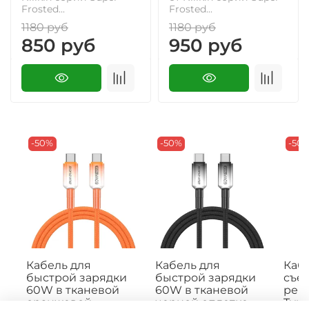
Frosted...
Frosted...
1180 руб
1180 руб
850 руб
950 руб
-50%
-50%
-50
Кабель для
Кабель для
Кабе
быстрой зарядки
быстрой зарядки
съе
60W в тканевой
60W в тканевой
рем
оранжевой
черной оплетке
Type