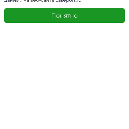
данных
на веб-сайте
caseport.ru
Понятно
-10%
-27%
Предзаказ
Защитное стекло из
Кожаный чехол
закаленного стекла
книжка от Nillkin для
для Samsung Galaxy
смартфона
Note 20 Ultra, от Dux
Samsung Galaxy
Ducis серия
Note 20 Ultra, серия
CURVED-65 Full
Qin Leather
Screen Glass
Оригинальный чехол
книжка (из веганской
Премиальное
кожи) от Nillkin серии
закаленное стекло от
Qin...
Dux Ducis серия
CURVED-65 Full
Screen...