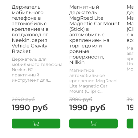
Держатель
Магнитный
Маг
мобильного
держатель
дер
телефона в
MagRoad Lite
MagR
автомобиль с
Magnetic Car Mount
Magn
креплением в
(Stick) в
(Cli
воздуховод от
автомобиль с
с к
Neekin, серия
креплением на
возд
Vehicle Gravity
торпедо или
Магн
Bracket
ровные
авто
поверхности,
креп
Держатель для
Nillkin
Lite 
мобильного телефона
Mount
Neekin B2 -
Магнитное
практичный
автомобильное
инструмент для...
крепление MagRoad
Lite Magnetic Car
Mount (Clip) с...
2690 руб
3980 руб
398
1990 руб
1990 руб
19