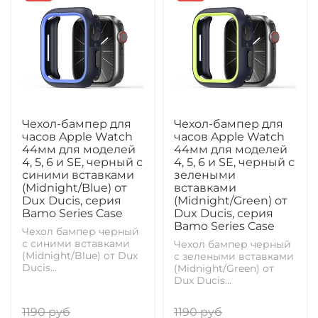
Чехол-бампер для
Чехол-бампер для
часов Apple Watch
часов Apple Watch
44мм для моделей
44мм для моделей
4, 5, 6 и SE, черный с
4, 5, 6 и SE, черный с
синими вставками
зелеными
(Midnight/Blue) от
вставками
Dux Ducis, серия
(Midnight/Green) от
Bamo Series Case
Dux Ducis, серия
Bamo Series Case
Чехол бампер черный
с синими вставками
Чехол бампер черный
(Midnight/Blue) от Dux
с зелеными вставками
Ducis...
(Midnight/Green) от
Dux Ducis...
1190 руб
1190 руб