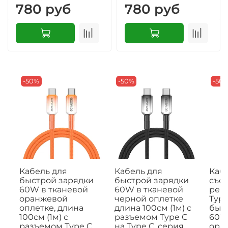
780 руб
780 руб
-50%
-50%
-50
Кабель для
Кабель для
Кабе
быстрой зарядки
быстрой зарядки
съе
60W в тканевой
60W в тканевой
рем
оранжевой
черной оплетке
Type
оплетке, длина
длина 100см (1м) с
быс
100см (1м) с
разъемом Type C
60W,
разъемом Type C
на Type C, серия
ора