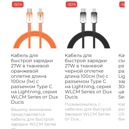
-50%
-50%
-50
Кабель для
Кабель для
Кабе
быстрой зарядки
быстрой зарядки
съе
27W в тканевой
27W в тканевой
рем
оранжевой
черной оплетке
раз
оплетке длина
длина 100см (1м) с
Ligh
100см (1м) с
разъемом Type C
заря
разъемом Type C
на Lightning, серия
30с
на Lightning, серия
WLCM Series от Dux
цвет
WLCM Series от Dux
Ducis
Seri
Ducis
Познакомьтесь с
Кабе
кабелем для быстрой
реме
Вашему вниманию
зарядки WLCM Series
USB-
представляется
от Dux...
быстр
кабель для быстрой
зарядки WLCM Series
от...