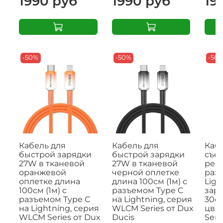
1990 руб
1990 руб
19
-50%
-50%
-50
Кабель для
Кабель для
Кабе
быстрой зарядки
быстрой зарядки
съе
27W в тканевой
27W в тканевой
рем
оранжевой
черной оплетке
раз
оплетке длина
длина 100см (1м) с
Ligh
100см (1м) с
разъемом Type C
заря
разъемом Type C
на Lightning, серия
30с
на Lightning, серия
WLCM Series от Dux
цвет
WLCM Series от Dux
Ducis
Seri