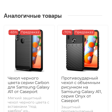
Аналогичные товары
-65%
Предзаказ
-70%
Предзаказ
Чехол черного
Противоударный
цвета серии Carbon
чехол с объемным
для Samsung Galaxy
рисунком на
A11 от Caseport
Samsung Galaxy A11,
серия Onyx от
Мягкий защитный
Caseport
чехол черного цвета с
вставками "под
Защитный
карбон" из...
противоударный