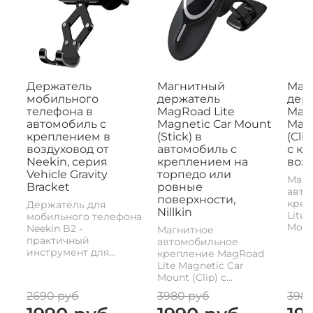
Держатель
Магнитный
Маг
мобильного
держатель
дер
телефона в
MagRoad Lite
MagR
автомобиль с
Magnetic Car Mount
Magn
креплением в
(Stick) в
(Cli
воздуховод от
автомобиль с
с к
Neekin, серия
креплением на
возд
Vehicle Gravity
торпедо или
Магн
Bracket
ровные
авто
поверхности,
креп
Держатель для
Nillkin
Lite 
мобильного телефона
Mount
Neekin B2 -
Магнитное
практичный
автомобильное
инструмент для...
крепление MagRoad
Lite Magnetic Car
Mount (Clip) с...
2690 руб
3980 руб
398