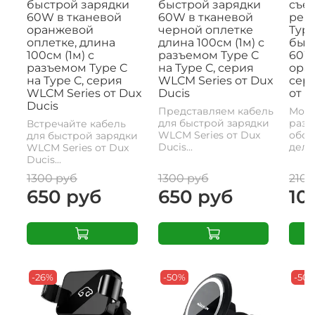
быстрой зарядки
быстрой зарядки
съе
60W в тканевой
60W в тканевой
рем
оранжевой
черной оплетке
Type
оплетке, длина
длина 100см (1м) с
быс
100см (1м) с
разъемом Type C
60W,
разъемом Type C
на Type C, серия
ора
на Type C, серия
WLCM Series от Dux
сери
WLCM Series от Dux
Ducis
от D
Ducis
Представляем кабель
Моде
для быстрой зарядки
разъ
Встречайте кабель
WLCM Series от Dux
обои
для быстрой зарядки
Ducis...
делае
WLCM Series от Dux
Ducis...
1300 руб
1300 руб
2100
650 руб
650 руб
10
-26%
-50%
-50