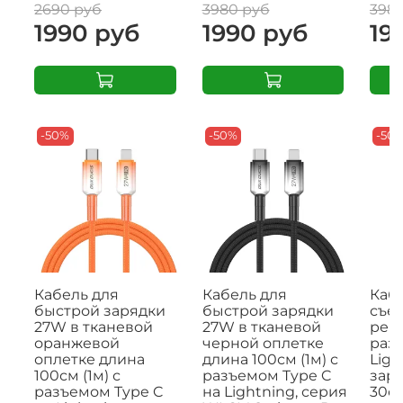
2690 руб
3980 руб
398
1990 руб
1990 руб
19
-50%
-50%
-50
Кабель для
Кабель для
Кабе
быстрой зарядки
быстрой зарядки
съе
27W в тканевой
27W в тканевой
рем
оранжевой
черной оплетке
раз
оплетке длина
длина 100см (1м) с
Ligh
100см (1м) с
разъемом Type C
заря
разъемом Type C
на Lightning, серия
30с