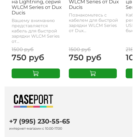
на Lightning, серия
WLCM Series от Dux
цвет
WLCM Series от Dux
Ducis
Seri
Ducis
Познакомьтесь с
Кабе
кабелем для быстрой
реме
Вашему вниманию
зарядки WLCM Series
USB-
представляется
от Dux...
быстр
кабель для быстрой
зарядки WLCM Series
от...
1500 руб
1500 руб
2180
750 руб
750 руб
10
+7 (995) 230-55-65
интернет-магазин с 10.00-17.00