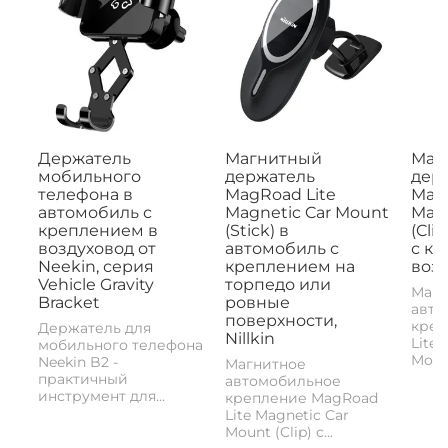
Держатель
Магнитный
Маг
мобильного
держатель
дер
телефона в
MagRoad Lite
MagR
автомобиль с
Magnetic Car Mount
Magn
креплением в
(Stick) в
(Cli
воздуховод от
автомобиль с
с к
Neekin, серия
креплением на
возд
Vehicle Gravity
торпедо или
Магн
Bracket
ровные
авто
поверхности,
креп
Держатель для
Nillkin
Lite 
мобильного телефона
Mount
Neekin B2 -
Магнитное
практичный
автомобильное
инструмент для...
крепление MagRoad
Lite Magnetic Car
Mount (Clip) с...