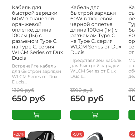
Кабель для
Кабель для
Кабе
быстрой зарядки
быстрой зарядки
съе
60W в тканевой
60W в тканевой
рем
оранжевой
черной оплетке
Type
оплетке, длина
длина 100см (1м) с
быс
100см (1м) с
разъемом Type C
60W,
разъемом Type C
на Type C, серия
ора
на Type C, серия
WLCM Series от Dux
сери
WLCM Series от Dux
Ducis
от D
Ducis
Представляем кабель
Моде
для быстрой зарядки
разъ
Встречайте кабель
WLCM Series от Dux
обои
для быстрой зарядки
Ducis...
делае
WLCM Series от Dux
Ducis...
1300 руб
1300 руб
2100
650 руб
650 руб
10
-26%
-50%
-50