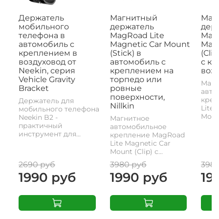
Держатель
Магнитный
Маг
мобильного
держатель
дер
телефона в
MagRoad Lite
MagR
автомобиль с
Magnetic Car Mount
Magn
креплением в
(Stick) в
(Cli
воздуховод от
автомобиль с
с к
Neekin, серия
креплением на
возд
Vehicle Gravity
торпедо или
Магн
Bracket
ровные
авто
поверхности,
креп
Держатель для
Nillkin
Lite 
мобильного телефона
Mount
Neekin B2 -
Магнитное
практичный
автомобильное
инструмент для...
крепление MagRoad
Lite Magnetic Car
Mount (Clip) с...
2690 руб
3980 руб
398
1990 руб
1990 руб
19