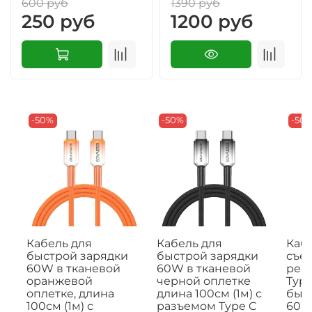
600 руб
1390 руб
250 руб
1200 руб
-50%
-50%
-50
Кабель для
Кабель для
Кабе
быстрой зарядки
быстрой зарядки
съе
60W в тканевой
60W в тканевой
рем
оранжевой
черной оплетке
Type
оплетке, длина
длина 100см (1м) с
быс
100см (1м) с
разъемом Type C
60W,