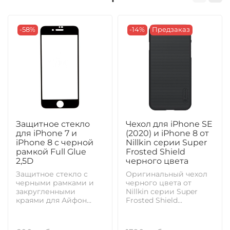
-58%
-14%
Предзаказ
Защитное стекло
Чехол для iPhone SE
для iPhone 7 и
(2020) и iPhone 8 от
iPhone 8 с черной
Nillkin серии Super
рамкой Full Glue
Frosted Shield
2,5D
черного цвета
Защитное стекло с
Оригинальный чехол
черными рамками и
черного цвета от
закругленными
Nillkin серии Super
краями для Айфон...
Frosted Shield...