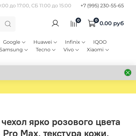
00 до 17:00, СБ 11:00 до 15:00
+7 (995) 230-55-65
0
0
0.00 руб
Google
Huawei
Infinix
IQOO
Samsung
Tecno
Vivo
Xiaomi
чехол ярко розового цвета
3 Pro Max, текстура кожи,