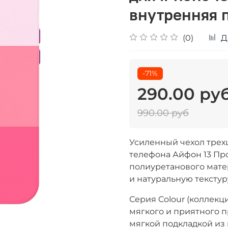
внутренняя 
(0)
Д
-71%
290.00 ру
990.00 руб
Усиленный чехол трех
телефона Айфон 13 Про
полиуретанового мате
и натуральную текстур
Серия Colour (коллекц
мягкого и приятного 
мягкой подкладкой из