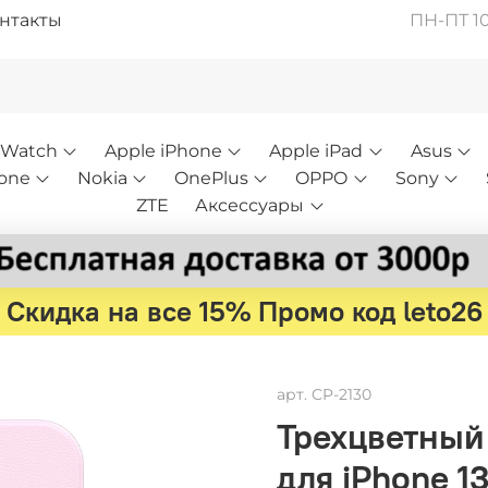
нтакты
ПН-ПТ 10:
 Watch
Apple iPhone
Apple iPad
Asus
one
Nokia
OnePlus
OPPO
Sony
ZTE
Аксессуары
Скидка на все 15% Промо код leto26
арт.
CP-2130
Трехцветный 
для iPhone 1