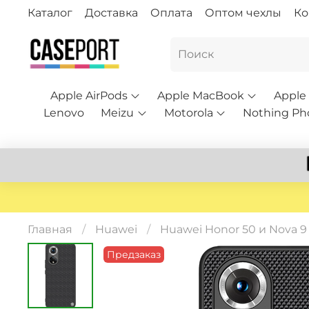
Каталог
Доставка
Оплата
Оптом чехлы
Ко
Apple AirPods
Apple MacBook
Apple
Lenovo
Meizu
Motorola
Nothing Ph
Главная
Huawei
Huawei Honor 50 и Nova 9
Предзаказ