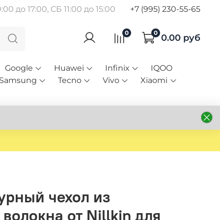
00 до 17:00, СБ 11:00 до 15:00
+7 (995) 230-55-65
0
0
0.00 руб
Google
Huawei
Infinix
IQOO
Samsung
Tecno
Vivo
Xiaomi
урный чехол из
волокна от Nillkin для