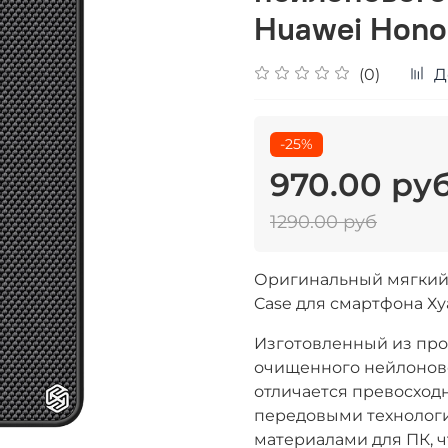
Huawei Honor
(0)
Д
-25%
970.00 ру
1290.00 руб
Оригинальный мягкий ч
Case для смартфона Хуа
Изготовленный из про
очищенного нейлоново
отличается превосход
передовыми технологи
материалами для ПК, 