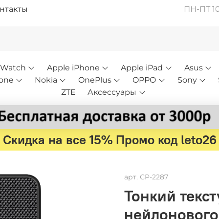
нтакты
ПН-ПТ 10:
 Watch
Apple iPhone
Apple iPad
Asus
one
Nokia
OnePlus
OPPO
Sony
ZTE
Аксессуары
Скидка на все 15% Промо код leto26
арт.
CP-2287
Тонкий текст
нейлонового 