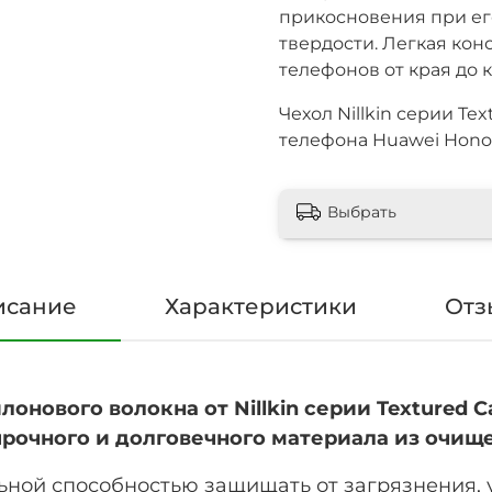
прикосновения при ег
твердости. Легкая ко
телефонов от края до к
Чехол Nillkin серии Te
телефона Huawei Honor 
Выбрать
исание
Характеристики
Отз
лонового волокна от Nillkin серии Textured 
з прочного и долговечного материала из очищ
ьной способностью защищать от загрязнения, 