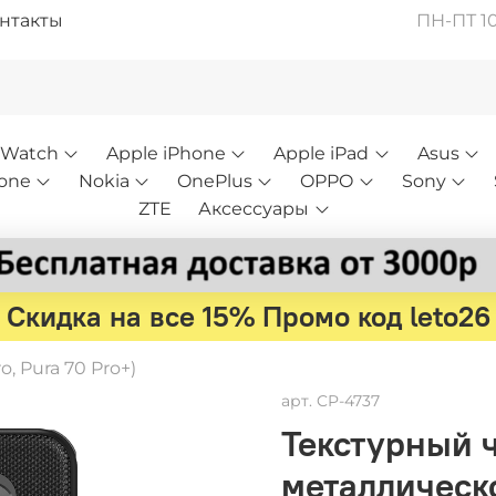
нтакты
ПН-ПТ 10:
 Watch
Apple iPhone
Apple iPad
Asus
one
Nokia
OnePlus
OPPO
Sony
ZTE
Аксессуары
Скидка на все 15% Промо код leto26
o, Pura 70 Pro+)
арт.
CP-4737
Текстурный че
металлическ