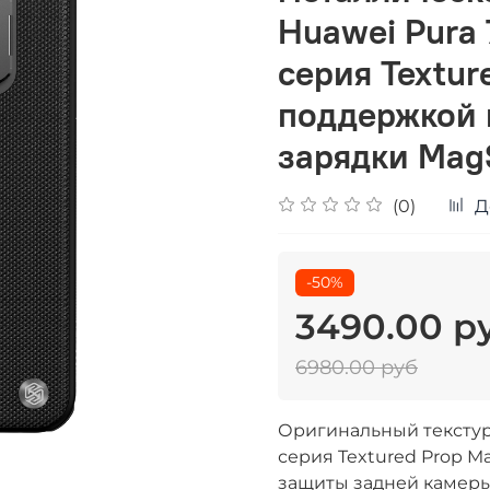
Huawei Pura 
серия Textur
поддержкой 
зарядки Mag
(0)
Д
-50%
3490.00 р
6980.00 руб
Оригинальный текстурн
серия Textured Prop M
защиты задней камер