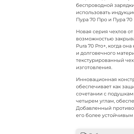
беспроводной зарядки
использовать индукци
Пура 70 Про и Пура 70
Новая серия чехлов о
возможностью закрыват
Pura 70 Pro+, когда она
и долговечного матер
текстурированный чех
изготовления.
Инновационная констр
обеспечивает как защи
сочетании с подушкам
четырем углам, обесп
Добавленный противос
его более устойчивым