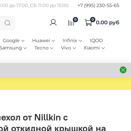
00 до 17:00, СБ 11:00 до 15:00
+7 (995) 230-55-65
0
0
0.00 руб
Google
Huawei
Infinix
IQOO
Samsung
Tecno
Vivo
Xiaomi
хол от Nillkin с
ой откидной крышкой на