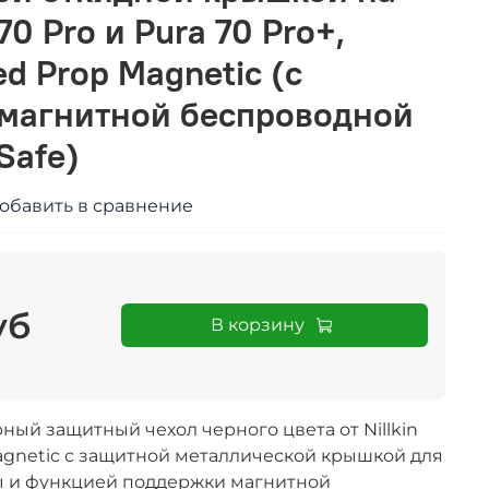
70 Pro и Pura 70 Pro+,
ed Prop Magnetic (с
магнитной беспроводной
Safe)
обавить в сравнение
уб
В корзину
ый защитный чехол черного цвета от Nillkin
agnetic с защитной металлической крышкой для
ы и
функцией поддержки магнитной