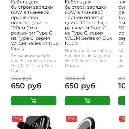
Кабель для
Кабель для
Кабе
быстрой зарядки
быстрой зарядки
съе
60W в тканевой
60W в тканевой
рем
оранжевой
черной оплетке
Type
оплетке, длина
длина 100см (1м) с
быс
100см (1м) с
разъемом Type C
60W,
разъемом Type C
на Type C, серия
ора
на Type C, серия
WLCM Series от Dux
сери
WLCM Series от Dux
Ducis
от D
Ducis
Представляем кабель
Моде
для быстрой зарядки
разъ
Встречайте кабель
WLCM Series от Dux
обои
для быстрой зарядки
Ducis...
делае
WLCM Series от Dux
Ducis...
1300 руб
1300 руб
2100
650 руб
650 руб
10
-26%
-50%
-50