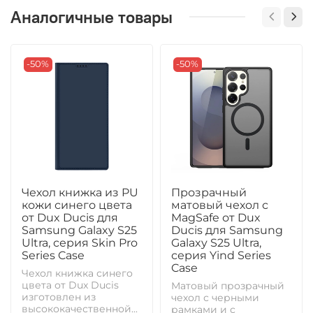
Аналогичные товары
-50%
-50%
Чехол книжка из PU
Прозрачный
кожи синего цвета
матовый чехол с
от Dux Ducis для
MagSafe от Dux
Samsung Galaxy S25
Ducis для Samsung
Ultra, серия Skin Pro
Galaxy S25 Ultra,
Series Case
серия Yind Series
Case
Чехол книжка синего
цвета от Dux Ducis
Матовый прозрачный
изготовлен из
чехол с черными
высококачественной...
рамками и с