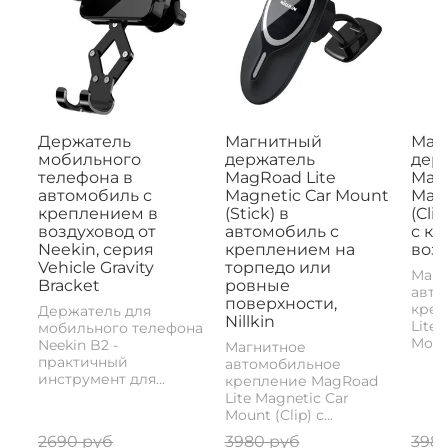
Держатель
Магнитный
Маг
мобильного
держатель
дер
телефона в
MagRoad Lite
MagR
автомобиль с
Magnetic Car Mount
Magn
креплением в
(Stick) в
(Cli
воздуховод от
автомобиль с
с к
Neekin, серия
креплением на
возд
Vehicle Gravity
торпедо или
Магн
Bracket
ровные
авто
поверхности,
креп
Держатель для
Nillkin
Lite 
мобильного телефона
Mount
Neekin B2 -
Магнитное
практичный
автомобильное
инструмент для...
крепление MagRoad
Lite Magnetic Car
Mount (Clip) с...
2690 руб
3980 руб
398