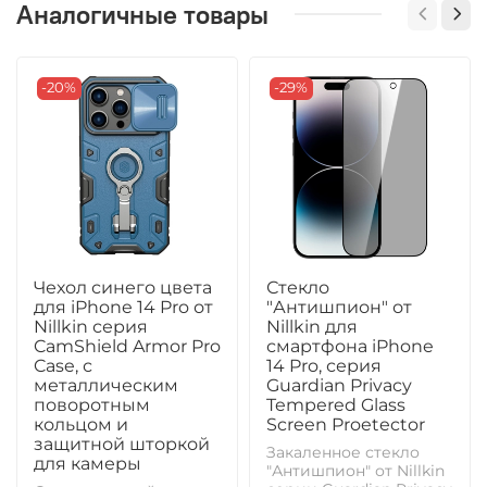
Аналогичные товары
-20%
-29%
Чехол синего цвета
Стекло
для iPhone 14 Pro от
"Антишпион" от
Nillkin серия
Nillkin для
CamShield Armor Pro
смартфона iPhone
Case, с
14 Pro, серия
металлическим
Guardian Privacy
поворотным
Tempered Glass
кольцом и
Screen Proetector
защитной шторкой
Закаленное стекло
для камеры
"Антишпион" от Nillkin