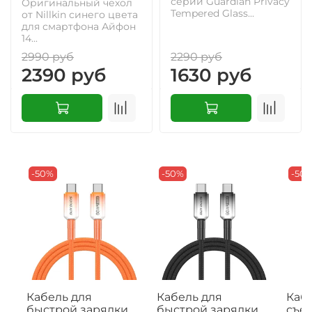
серии Guardian Privacy
Оригинальный чехол
Tempered Glass...
от Nillkin синего цвета
для смартфона Айфон
14...
2990 руб
2290 руб
2390 руб
1630 руб
-50%
-50%
-50
Кабель для
Кабель для
Кабе
быстрой зарядки
быстрой зарядки
съе