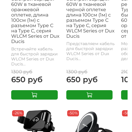
60W в тканевой
60W в тканевой
рем
оранжевой
черной оплетке
Type
оплетке, длина
длина 100см (1м) с
быс
100см (1м) с
разъемом Type C
60W,
разъемом Type C
на Type C, серия
ора
на Type C, серия
WLCM Series от Dux
сери
WLCM Series от Dux
Ducis
от D
Ducis
Представляем кабель
Моде
для быстрой зарядки
разъ
Встречайте кабель
WLCM Series от Dux
обои
для быстрой зарядки
Ducis...
делае
WLCM Series от Dux
Ducis...
1300 руб
1300 руб
2100
650 руб
650 руб
10
-26%
-50%
-50