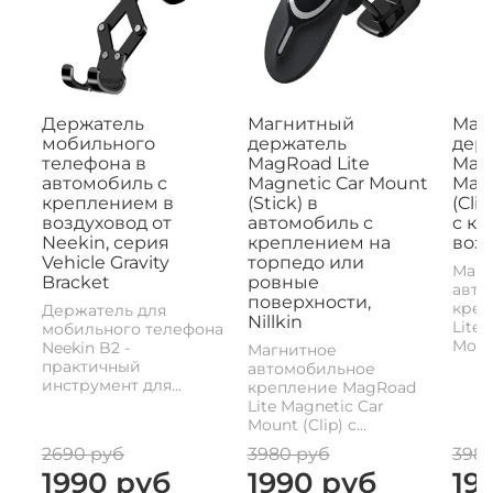
Держатель
Магнитный
Маг
мобильного
держатель
дер
телефона в
MagRoad Lite
MagR
автомобиль с
Magnetic Car Mount
Magn
креплением в
(Stick) в
(Cli
воздуховод от
автомобиль с
с к
Neekin, серия
креплением на
возд
Vehicle Gravity
торпедо или
Магн
Bracket
ровные
авто
поверхности,
креп
Держатель для
Nillkin
Lite 
мобильного телефона
Mount
Neekin B2 -
Магнитное
практичный
автомобильное
инструмент для...
крепление MagRoad
Lite Magnetic Car
Mount (Clip) с...
2690 руб
3980 руб
398
1990 руб
1990 руб
19