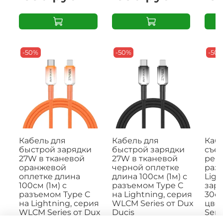
-50%
-50%
-50
Кабель для
Кабель для
Кабе
быстрой зарядки
быстрой зарядки
съе
27W в тканевой
27W в тканевой
рем
оранжевой
черной оплетке
раз
оплетке длина
длина 100см (1м) с
Ligh
100см (1м) с
разъемом Type C
заря
разъемом Type C
на Lightning, серия
30с
на Lightning, серия
WLCM Series от Dux
цвет
WLCM Series от Dux
Ducis
Seri
Ducis