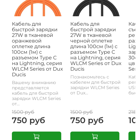
Кабель для
Кабель для
Кабе
быстрой зарядки
быстрой зарядки
съе
27W в тканевой
27W в тканевой
рем
оранжевой
черной оплетке
раз
оплетке длина
длина 100см (1м) с
Ligh
100см (1м) с
разъемом Type C
заря
разъемом Type C
на Lightning, серия
30с
на Lightning, серия
WLCM Series от Dux
цвет
WLCM Series от Dux
Ducis
Seri
Ducis
Познакомьтесь с
Кабе
кабелем для быстрой
реме
Вашему вниманию
зарядки WLCM Series
USB-
представляется
от Dux...
быстр
кабель для быстрой
зарядки WLCM Series
от...
1500 руб
1500 руб
2180
750 руб
750 руб
10