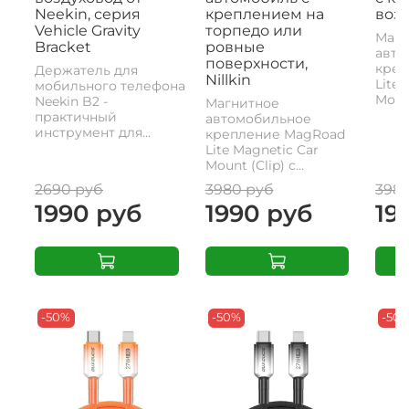
Neekin, серия
креплением на
возд
Vehicle Gravity
торпедо или
Магн
Bracket
ровные
авто
поверхности,
креп
Держатель для
Nillkin
Lite 
мобильного телефона
Mount
Neekin B2 -
Магнитное
практичный
автомобильное
инструмент для...
крепление MagRoad
Lite Magnetic Car
Mount (Clip) с...
2690 руб
3980 руб
398
1990 руб
1990 руб
19
-50%
-50%
-50