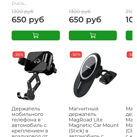
Ducis...
1300 руб
1300 руб
2100
650 руб
650 руб
10
-26%
-50%
-50
Держатель
Магнитный
Маг
мобильного
держатель
дер
телефона в
MagRoad Lite
MagR
автомобиль с
Magnetic Car Mount
Magn
креплением в
(Stick) в
(Cli
воздуховод от
автомобиль с
с к