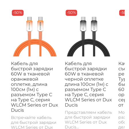
-50%
-50%
-50
Кабель для
Кабель для
Кабе
быстрой зарядки
быстрой зарядки
съе
60W в тканевой
60W в тканевой
рем
оранжевой
черной оплетке
Type
оплетке, длина
длина 100см (1м) с
быс
100см (1м) с
разъемом Type C
60W,
разъемом Type C
на Type C, серия
ора
на Type C, серия
WLCM Series от Dux
сери
WLCM Series от Dux
Ducis
от D
Ducis
Представляем кабель
Моде
для быстрой зарядки
разъ
Встречайте кабель
WLCM Series от Dux
обои
для быстрой зарядки
Ducis...
делае
WLCM Series от Dux