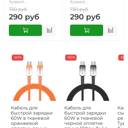
Хуавей...
Хуавей...
730 руб
730 руб
290 руб
290 руб
-50%
-50%
-50
Кабель для
Кабель для
Кабе
быстрой зарядки
быстрой зарядки
съе
60W в тканевой
60W в тканевой
рем
оранжевой
черной оплетке
Type