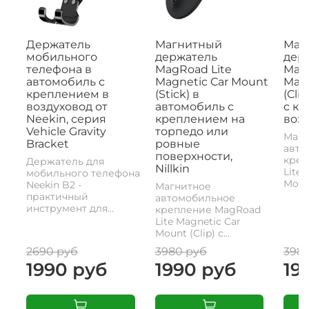
Держатель
Магнитный
Маг
мобильного
держатель
дер
телефона в
MagRoad Lite
MagR
автомобиль с
Magnetic Car Mount
Magn
креплением в
(Stick) в
(Cli
воздуховод от
автомобиль с
с к
Neekin, серия
креплением на
возд
Vehicle Gravity
торпедо или
Магн
Bracket
ровные
авто
поверхности,
креп
Держатель для
Nillkin
Lite 
мобильного телефона
Mount
Neekin B2 -
Магнитное
практичный
автомобильное
инструмент для...
крепление MagRoad
Lite Magnetic Car
Mount (Clip) с...
2690 руб
3980 руб
398
1990 руб
1990 руб
19