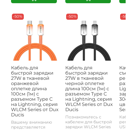
-50%
-50%
-50
Кабель для
Кабель для
Кабе
быстрой зарядки
быстрой зарядки
съе
27W в тканевой
27W в тканевой
рем
оранжевой
черной оплетке
раз
оплетке длина
длина 100см (1м) с
Ligh
100см (1м) с
разъемом Type C
заря
разъемом Type C
на Lightning, серия
30с
на Lightning, серия
WLCM Series от Dux
цвет
WLCM Series от Dux
Ducis
Seri
Ducis
Познакомьтесь с
Кабе
кабелем для быстрой
реме
Вашему вниманию
зарядки WLCM Series
USB-
представляется