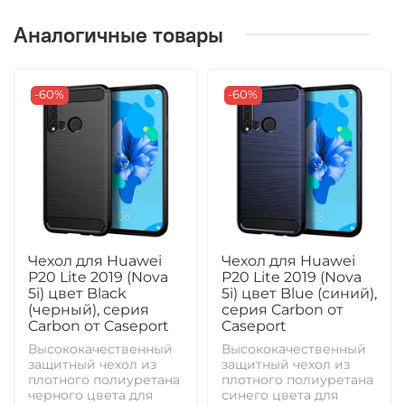
Аналогичные товары
-60%
-60%
Чехол для Huawei
Чехол для Huawei
P20 Lite 2019 (Nova
P20 Lite 2019 (Nova
5i) цвет Black
5i) цвет Blue (синий),
(черный), серия
серия Carbon от
Carbon от Caseport
Caseport
Высококачественный
Высококачественный
защитный чехол из
защитный чехол из
плотного полиуретана
плотного полиуретана
черного цвета для
синего цвета для