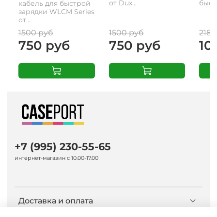
от Dux...
быстр
кабель для быстрой
зарядки WLCM Series
от...
1500 руб
1500 руб
2180
750 руб
750 руб
10
+7 (995) 230-55-65
интернет-магазин с 10.00-17.00
Доставка и оплата