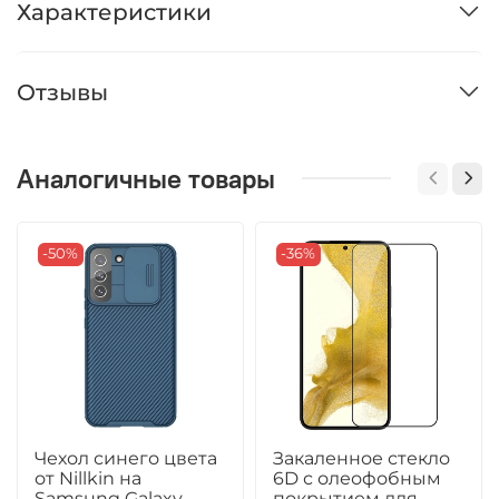
Характеристики
Отзывы
Аналогичные товары
-50%
-36%
Чехол синего цвета
Закаленное стекло
от Nillkin на
6D с олеофобным
Samsung Galaxy
покрытием для