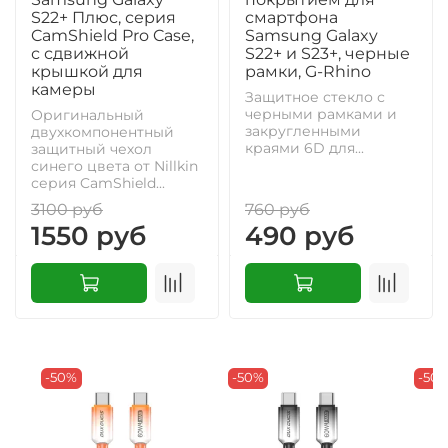
S22+ Плюс, серия
смартфона
CamShield Pro Case,
Samsung Galaxy
с сдвижной
S22+ и S23+, черные
крышкой для
рамки, G-Rhino
камеры
Защитное стекло с
черными рамками и
Оригинальный
закругленными
двухкомпонентный
краями 6D для...
защитный чехол
синего цвета от Nillkin
серия CamShield...
3100 руб
760 руб
1550 руб
490 руб
-50%
-50%
-50