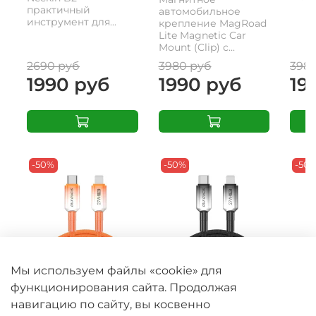
практичный
автомобильное
инструмент для...
крепление MagRoad
Lite Magnetic Car
Mount (Clip) с...
2690 руб
3980 руб
398
1990 руб
1990 руб
19
-50%
-50%
-50
Мы используем файлы «cookie» для
функционирования сайта. Продолжая
Кабель для
Кабель для
Кабе
быстрой зарядки
быстрой зарядки
съе
навигацию по сайту, вы косвенно
27W в тканевой
27W в тканевой
рем