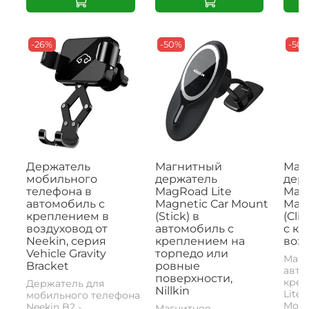
-26%
-50%
-50
Держатель
Магнитный
Маг
мобильного
держатель
дер
телефона в
MagRoad Lite
MagR
автомобиль с
Magnetic Car Mount
Magn
креплением в
(Stick) в
(Cli
воздуховод от
автомобиль с
с к
Neekin, серия
креплением на
возд
Vehicle Gravity
торпедо или
Магн
Bracket
ровные
авто
поверхности,
креп
Держатель для
Nillkin
Lite 
мобильного телефона
Mount
Neekin B2 -
Магнитное