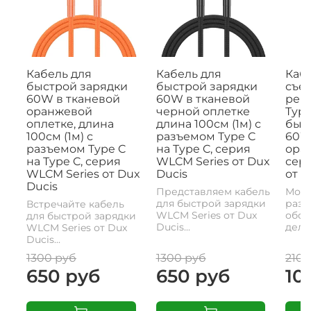
Кабель для
Кабель для
Кабе
быстрой зарядки
быстрой зарядки
съе
60W в тканевой
60W в тканевой
рем
оранжевой
черной оплетке
Type
оплетке, длина
длина 100см (1м) с
быс
100см (1м) с
разъемом Type C
60W,
разъемом Type C
на Type C, серия
ора
на Type C, серия
WLCM Series от Dux
сери
WLCM Series от Dux
Ducis
от D
Ducis
Представляем кабель
Моде
для быстрой зарядки
разъ
Встречайте кабель
WLCM Series от Dux
обои
для быстрой зарядки
Ducis...
делае
WLCM Series от Dux
Ducis...
1300 руб
1300 руб
2100
650 руб
650 руб
10