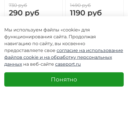
730 руб
1490 руб
290 руб
1190 руб
Мы используем файлы «cookie» для
функционирования сайта. Продолжая
навигацию по сайту, вы косвенно
предоставляете свое
согласие на использование
-50%
-50%
-50
файлов cookie и
на обработку персональных
данных
на веб-сайте
caseport.ru
Понятно
Кабель для
Кабель для
Кабе
быстрой зарядки
быстрой зарядки
съе
60W в тканевой
60W в тканевой
рем
оранжевой
черной оплетке
Type
оплетке, длина
длина 100см (1м) с
быс