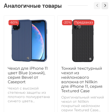
Аналогичные товары
-60%
-20%
Предзаказ
Чехол для iPhone 11
Тонкий текстурный
цвет Blue (синий),
чехол из
серия Bevel от
нейлонового
Caseport
волокна от Nillkin
для iPhone 11, серия
Чехол с высокой
Textured Case
степенью защиты из
плотного полиуретана
Оригинальный мягкий
синего цвета...
чехол от Nillkin
покрытый нейлоном
серии Textured Case...