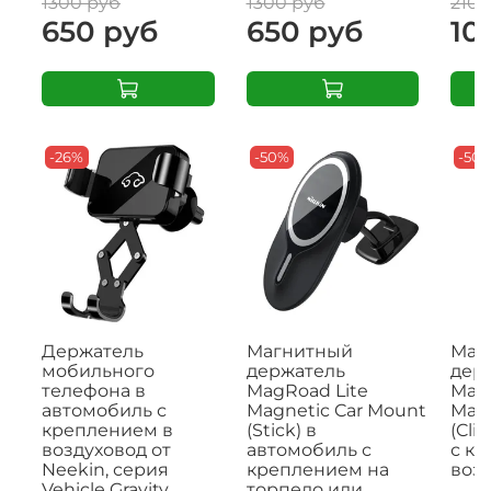
1300 руб
1300 руб
2100
650 руб
650 руб
10
-26%
-50%
-50
Держатель
Магнитный
Маг
мобильного
держатель
дер
телефона в
MagRoad Lite
MagR
автомобиль с
Magnetic Car Mount
Magn
креплением в
(Stick) в
(Cli
воздуховод от
автомобиль с
с к
Neekin, серия
креплением на
возд
Vehicle Gravity
торпедо или