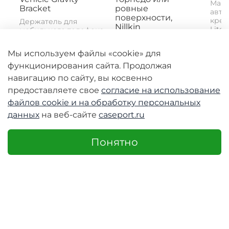
Магн
Bracket
ровные
авто
поверхности,
креп
Держатель для
Nillkin
Lite 
мобильного телефона
Mount
Neekin B2 -
Магнитное
практичный
автомобильное
Мы используем файлы «cookie» для
инструмент для...
крепление MagRoad
функционирования сайта. Продолжая
Lite Magnetic Car
Mount (Clip) с...
навигацию по сайту, вы косвенно
2690 руб
3980 руб
398
предоставляете свое
согласие на использование
1990 руб
1990 руб
19
файлов cookie и
на обработку персональных
данных
на веб-сайте
caseport.ru
Понятно
-50%
-50%
-50