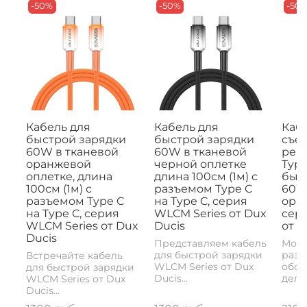
-50%
-50%
-50
Кабель для
Кабель для
Кабе
быстрой зарядки
быстрой зарядки
съе
60W в тканевой
60W в тканевой
рем
оранжевой
черной оплетке
Type
оплетке, длина
длина 100см (1м) с
быс
100см (1м) с
разъемом Type C
60W,
разъемом Type C
на Type C, серия
ора
на Type C, серия
WLCM Series от Dux
сери
WLCM Series от Dux
Ducis
от D
Ducis
Представляем кабель
Моде
для быстрой зарядки
разъ
Встречайте кабель
WLCM Series от Dux
обои
для быстрой зарядки
Ducis...
делае
WLCM Series от Dux
Ducis...