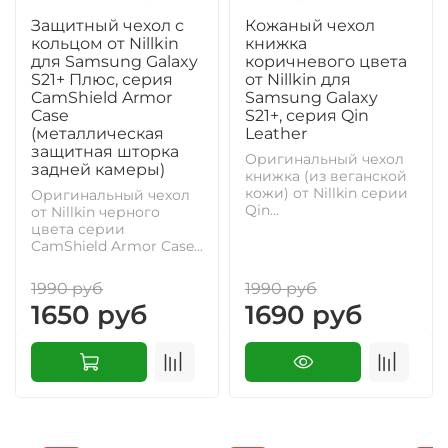
Защитный чехол с
Кожаный чехол
кольцом от Nillkin
книжка
для Samsung Galaxy
коричневого цвета
S21+ Плюс, серия
от Nillkin для
CamShield Armor
Samsung Galaxy
Case
S21+, серия Qin
(металлическая
Leather
защитная шторка
Оригинальный чехол
задней камеры)
книжка (из веганской
кожи) от Nillkin серии
Оригинальный чехол
Qin...
от Nillkin черного
цвета серии
CamShield Armor Case...
1990 руб
1990 руб
1650 руб
1690 руб