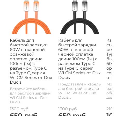
Кабель для
Кабель для
Кабе
быстрой зарядки
быстрой зарядки
съе
60W в тканевой
60W в тканевой
рем
оранжевой
черной оплетке
Type
оплетке, длина
длина 100см (1м) с
быс
100см (1м) с
разъемом Type C
60W,
разъемом Type C
на Type C, серия
ора
на Type C, серия
WLCM Series от Dux
сери
WLCM Series от Dux
Ducis
от D
Ducis
Представляем кабель
Моде
для быстрой зарядки
разъ
Встречайте кабель
WLCM Series от Dux
обои
для быстрой зарядки
Ducis...
делае
WLCM Series от Dux
Ducis...
1300 руб
1300 руб
2100
650 руб
650 руб
10