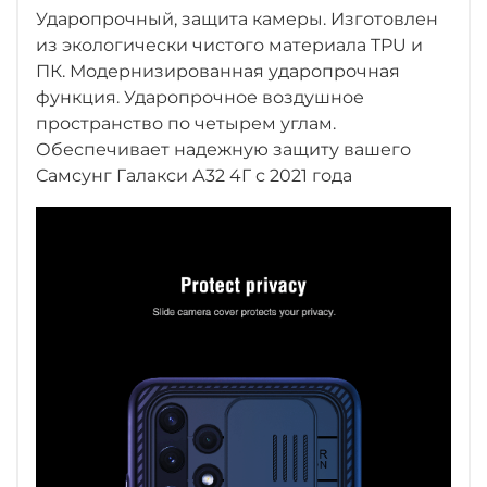
Ударопрочный, защита камеры. Изготовлен
из экологически чистого материала TPU и
ПК. Модернизированная ударопрочная
функция. Ударопрочное воздушное
пространство по четырем углам.
Обеспечивает надежную защиту вашего
Самсунг Галакси А32 4Г с 2021 года