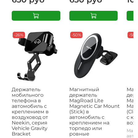
-26%
-50%
-50
Держатель
Магнитный
Маг
мобильного
держатель
дер
телефона в
MagRoad Lite
MagR
автомобиль с
Magnetic Car Mount
Magn
креплением в
(Stick) в
(Cli
воздуховод от
автомобиль с
с к
Neekin, серия
креплением на
возд
Vehicle Gravity
торпедо или
Магн
Bracket
ровные
авто