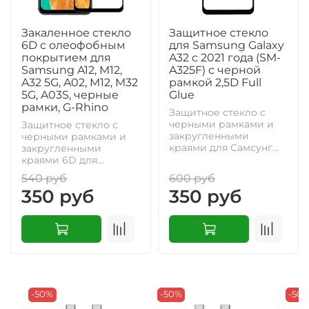
Закаленное стекло
Защитное стекло
6D с олеофобным
для Samsung Galaxy
покрытием для
A32 c 2021 года (SM-
Samsung A12, M12,
A325F) с черной
A32 5G, A02, M12, M32
рамкой 2,5D Full
5G, A03S, черные
Glue
рамки, G-Rhino
Защитное стекло с
черными рамками и
Защитное стекло с
закругленными
черными рамками и
краями для Самсунг...
закругленными
краями 6D для...
540 руб
600 руб
350 руб
350 руб
-50%
-50%
-50