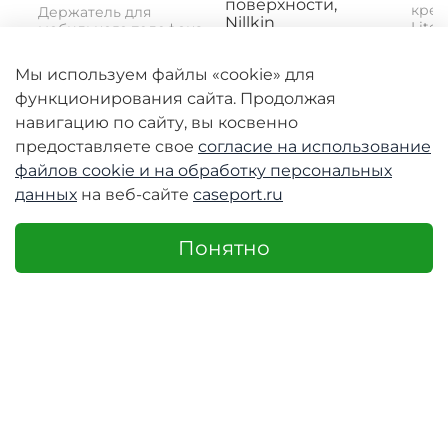
поверхности,
креп
Держатель для
Nillkin
Lite 
мобильного телефона
Mount
Neekin B2 -
Магнитное
практичный
автомобильное
Мы используем файлы «cookie» для
инструмент для...
крепление MagRoad
функционирования сайта. Продолжая
Lite Magnetic Car
Mount (Clip) с...
навигацию по сайту, вы косвенно
2690 руб
3980 руб
398
предоставляете свое
согласие на использование
1990 руб
1990 руб
19
файлов cookie и
на обработку персональных
данных
на веб-сайте
caseport.ru
Понятно
-50%
-50%
-50