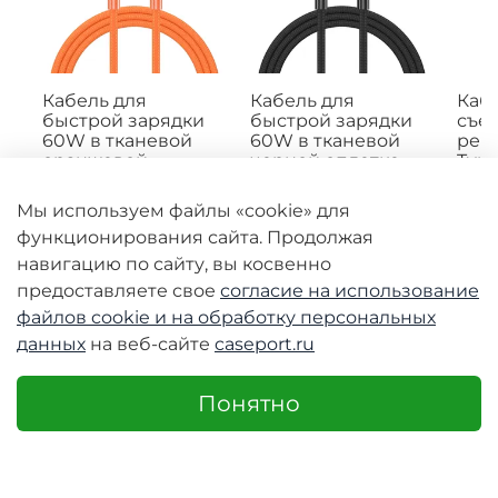
Кабель для
Кабель для
Кабе
быстрой зарядки
быстрой зарядки
съе
60W в тканевой
60W в тканевой
рем
оранжевой
черной оплетке
Type
оплетке, длина
длина 100см (1м) с
быс
100см (1м) с
разъемом Type C
60W,
Мы используем файлы «cookie» для
разъемом Type C
на Type C, серия
ора
функционирования сайта. Продолжая
на Type C, серия
WLCM Series от Dux
сери
WLCM Series от Dux
Ducis
от D
навигацию по сайту, вы косвенно
Ducis
Представляем кабель
Моде
предоставляете свое
согласие на использование
для быстрой зарядки
разъ
Встречайте кабель
файлов cookie и
на обработку персональных
WLCM Series от Dux
обои
для быстрой зарядки
данных
на веб-сайте
caseport.ru
Ducis...
делае
WLCM Series от Dux
Ducis...
1300 руб
1300 руб
2100
Понятно
650 руб
650 руб
10