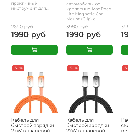
практичный
автомобильное
инструмент для...
крепление MagRoad
Lite Magnetic Car
Mount (Clip) с...
2690 руб
3980 руб
398
1990 руб
1990 руб
19
-50%
-50%
-50
Кабель для
Кабель для
Кабе
быстрой зарядки
быстрой зарядки
съе
27W в тканевой
27W в тканевой
рем