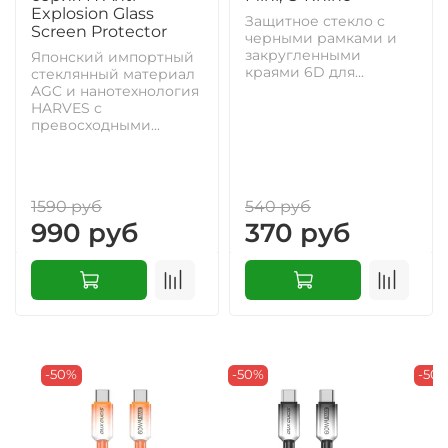
Explosion Glass
Защитное стекло с
Screen Protector
черными рамками и
закругленными
Японский импортный
краями 6D для...
стеклянный материал
AGC и нанотехнология
HARVES с
превосходными...
1590 руб
540 руб
990 руб
370 руб
-50%
-50%
-50