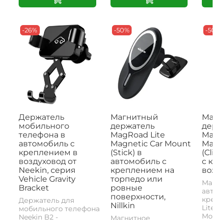
-26%
-50%
-50
Держатель
Магнитный
Маг
мобильного
держатель
дер
телефона в
MagRoad Lite
MagR
автомобиль с
Magnetic Car Mount
Magn
креплением в
(Stick) в
(Cli
воздуховод от
автомобиль с
с к
Neekin, серия
креплением на
возд
Vehicle Gravity
торпедо или
Магн
Bracket
ровные
авто
поверхности,
креп
Держатель для
Nillkin
Lite 
мобильного телефона
Mount
Neekin B2 -
Магнитное