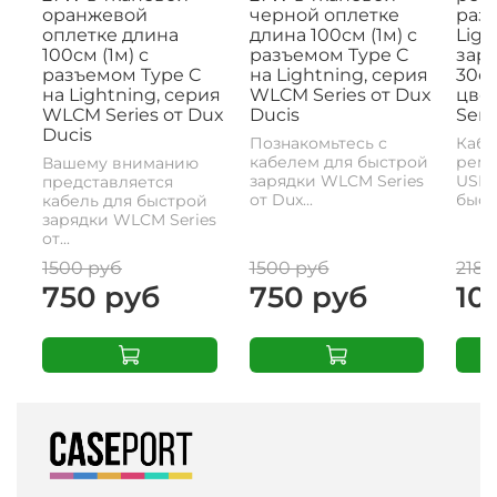
оранжевой
черной оплетке
раз
оплетке длина
длина 100см (1м) с
Ligh
100см (1м) с
разъемом Type C
заря
разъемом Type C
на Lightning, серия
30с
на Lightning, серия
WLCM Series от Dux
цвет
WLCM Series от Dux
Ducis
Seri
Ducis
Познакомьтесь с
Кабе
кабелем для быстрой
реме
Вашему вниманию
зарядки WLCM Series
USB-
представляется
от Dux...
быстр
кабель для быстрой
зарядки WLCM Series
от...
1500 руб
1500 руб
2180
750 руб
750 руб
10