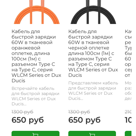
Кабель для
Кабель для
Кабе
быстрой зарядки
быстрой зарядки
съе
60W в тканевой
60W в тканевой
рем
оранжевой
черной оплетке
Type
оплетке, длина
длина 100см (1м) с
быс
100см (1м) с
разъемом Type C
60W,
разъемом Type C
на Type C, серия
ора
на Type C, серия
WLCM Series от Dux
сери
WLCM Series от Dux
Ducis
от D
Ducis
Представляем кабель
Моде
для быстрой зарядки
разъ
Встречайте кабель
WLCM Series от Dux
обои
для быстрой зарядки
Ducis...
делае
WLCM Series от Dux
Ducis...
1300 руб
1300 руб
2100
650 руб
650 руб
10