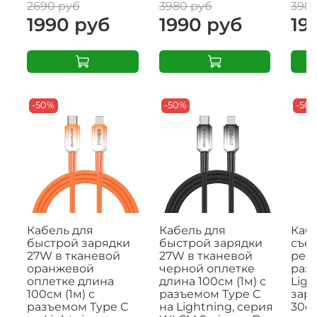
2690 руб
3980 руб
398
1990 руб
1990 руб
19
-50%
-50%
-50
Кабель для
Кабель для
Кабе
быстрой зарядки
быстрой зарядки
съе
27W в тканевой
27W в тканевой
рем
оранжевой
черной оплетке
раз
оплетке длина
длина 100см (1м) с
Ligh
100см (1м) с
разъемом Type C
заря
разъемом Type C
на Lightning, серия
30с