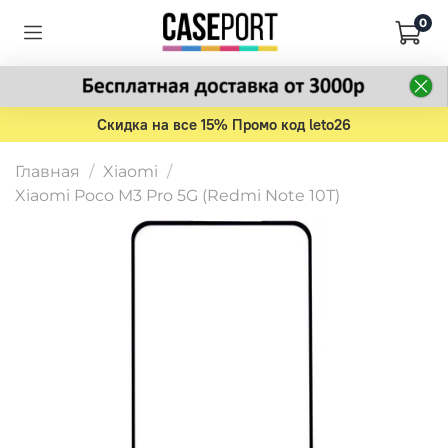
0
Скидка на все 15% Промо код leto26
Главная
Xiaomi
Xiaomi Poco M3 Pro 5G (Redmi Note 10T)