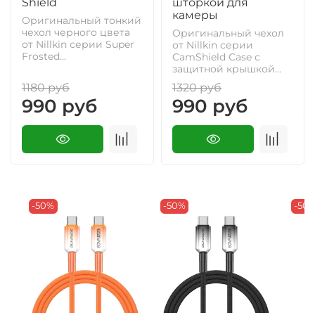
Shield
шторкой для
камеры
Оригинальный тонкий
чехол черного цвета
Оригинальный чехол
от Nillkin серии Super
от Nillkin серии
Frosted...
CamShield Case с
защитной крышкой...
1180 руб
1320 руб
990 руб
990 руб
-50%
-50%
-50