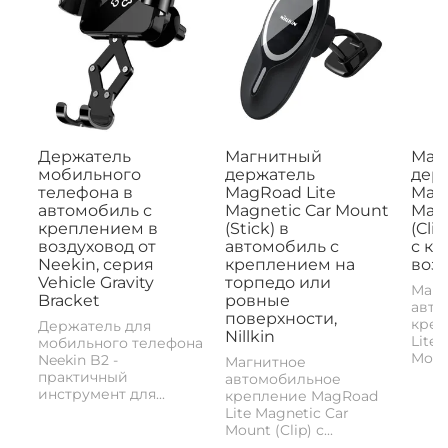
Держатель
Магнитный
Маг
мобильного
держатель
дер
телефона в
MagRoad Lite
MagR
автомобиль с
Magnetic Car Mount
Magn
креплением в
(Stick) в
(Cli
воздуховод от
автомобиль с
с к
Neekin, серия
креплением на
возд
Vehicle Gravity
торпедо или
Магн
Bracket
ровные
авто
поверхности,
креп
Держатель для
Nillkin
Lite 
мобильного телефона
Mount
Neekin B2 -
Магнитное
практичный
автомобильное
инструмент для...
крепление MagRoad
Lite Magnetic Car
Mount (Clip) с...