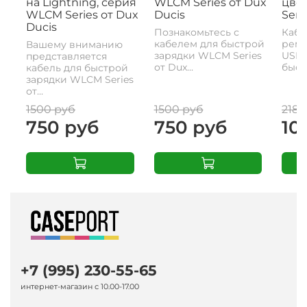
на Lightning, серия
WLCM Series от Dux
цвет
WLCM Series от Dux
Ducis
Seri
Ducis
Познакомьтесь с
Кабе
кабелем для быстрой
реме
Вашему вниманию
зарядки WLCM Series
USB-
представляется
от Dux...
быстр
кабель для быстрой
зарядки WLCM Series
от...
1500 руб
1500 руб
2180
750 руб
750 руб
10
+7 (995) 230-55-65
интернет-магазин с 10.00-17.00