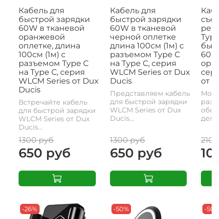
Кабель для
Кабель для
Кабе
быстрой зарядки
быстрой зарядки
съе
60W в тканевой
60W в тканевой
рем
оранжевой
черной оплетке
Type
оплетке, длина
длина 100см (1м) с
быс
100см (1м) с
разъемом Type C
60W,
разъемом Type C
на Type C, серия
ора
на Type C, серия
WLCM Series от Dux
сери
WLCM Series от Dux
Ducis
от D
Ducis
Представляем кабель
Моде
для быстрой зарядки
разъ
Встречайте кабель
WLCM Series от Dux
обои
для быстрой зарядки
Ducis...
делае
WLCM Series от Dux
Ducis...
1300 руб
1300 руб
2100
650 руб
650 руб
10
-26%
-50%
-50