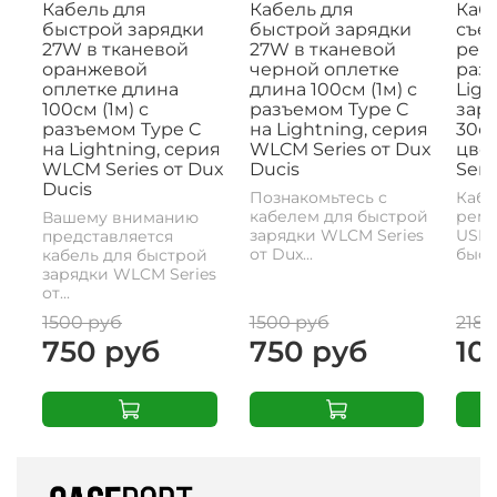
Кабель для
Кабель для
Кабе
быстрой зарядки
быстрой зарядки
съе
27W в тканевой
27W в тканевой
рем
оранжевой
черной оплетке
раз
оплетке длина
длина 100см (1м) с
Ligh
100см (1м) с
разъемом Type C
заря
разъемом Type C
на Lightning, серия
30с
на Lightning, серия
WLCM Series от Dux
цвет
WLCM Series от Dux
Ducis
Seri
Ducis
Познакомьтесь с
Кабе
кабелем для быстрой
реме
Вашему вниманию
зарядки WLCM Series
USB-
представляется
от Dux...
быстр
кабель для быстрой
зарядки WLCM Series
от...
1500 руб
1500 руб
2180
750 руб
750 руб
10