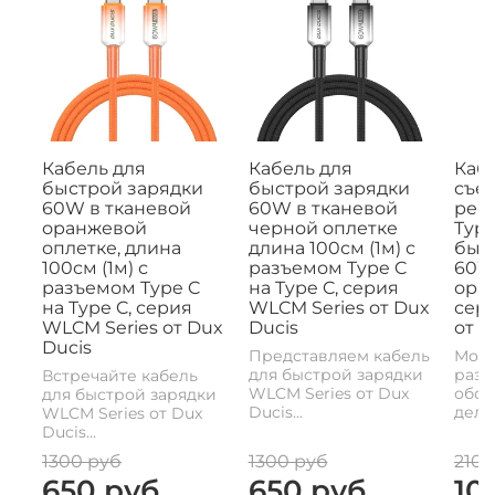
Кабель для
Кабель для
Кабе
быстрой зарядки
быстрой зарядки
съе
60W в тканевой
60W в тканевой
рем
оранжевой
черной оплетке
Type
оплетке, длина
длина 100см (1м) с
быс
100см (1м) с
разъемом Type C
60W,
разъемом Type C
на Type C, серия
ора
на Type C, серия
WLCM Series от Dux
сери
WLCM Series от Dux
Ducis
от D
Ducis
Представляем кабель
Моде
для быстрой зарядки
разъ
Встречайте кабель
WLCM Series от Dux
обои
для быстрой зарядки
Ducis...
делае
WLCM Series от Dux
Ducis...
1300 руб
1300 руб
2100
650 руб
650 руб
10