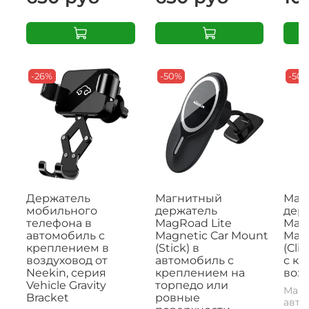
-26%
-50%
-50
Держатель
Магнитный
Маг
мобильного
держатель
дер
телефона в
MagRoad Lite
MagR
автомобиль с
Magnetic Car Mount
Magn
креплением в
(Stick) в
(Cli
воздуховод от
автомобиль с
с к
Neekin, серия
креплением на
возд
Vehicle Gravity
торпедо или
Магн
Bracket
ровные
авто