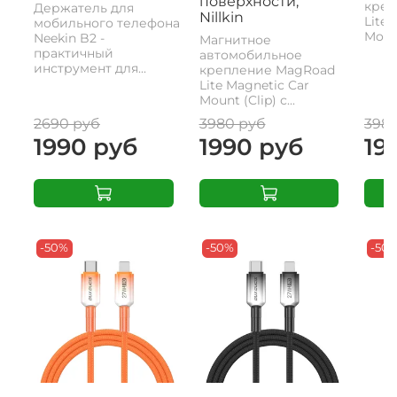
поверхности,
креп
Держатель для
Nillkin
Lite 
мобильного телефона
Mount
Neekin B2 -
Магнитное
практичный
автомобильное
инструмент для...
крепление MagRoad
Lite Magnetic Car
Mount (Clip) с...
2690 руб
3980 руб
398
1990 руб
1990 руб
19
-50%
-50%
-50