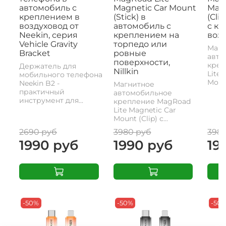
автомобиль с
Magnetic Car Mount
Magn
креплением в
(Stick) в
(Cli
воздуховод от
автомобиль с
с к
Neekin, серия
креплением на
возд
Vehicle Gravity
торпедо или
Магн
Bracket
ровные
авто
поверхности,
креп
Держатель для
Nillkin
Lite 
мобильного телефона
Mount
Neekin B2 -
Магнитное
практичный
автомобильное
инструмент для...
крепление MagRoad
Lite Magnetic Car
Mount (Clip) с...
2690 руб
3980 руб
398
1990 руб
1990 руб
19
-50%
-50%
-50