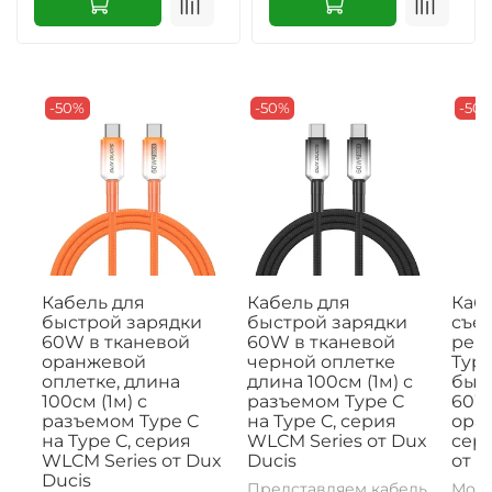
-50%
-50%
-50
Кабель для
Кабель для
Кабе
быстрой зарядки
быстрой зарядки
съе
60W в тканевой
60W в тканевой
рем
оранжевой
черной оплетке
Type
оплетке, длина
длина 100см (1м) с
быс
100см (1м) с
разъемом Type C
60W,
разъемом Type C
на Type C, серия
ора
на Type C, серия
WLCM Series от Dux
сери
WLCM Series от Dux
Ducis
от D
Ducis
Представляем кабель
Моде