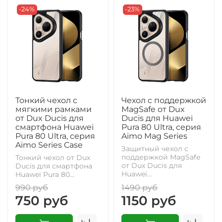
-24%
-23%
Тонкий чехол с
Чехол с поддержкой
мягкими рамками
MagSafe от Dux
от Dux Ducis для
Ducis для Huawei
смартфона Huawei
Pura 80 Ultra, серия
Pura 80 Ultra, серия
Aimo Mag Series
Aimo Series Case
Защитный чехол с
поддержкой MagSafe
Тонкий чехол от Dux
от Dux Ducis для
Ducis для смартфона
Huawei...
Huawei Pura 80...
990 руб
1490 руб
750 руб
1150 руб