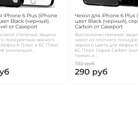
я iPhone 6 Plus (iPhone
Чехол для iPhone 6 Plus (
цвет Black (черный),
цвет Black (черный), се
vel от Caseport
Carbon от Caseport
ысокой степенью защиты
Высококачественный защи
го полиуретана черного
чехол из плотного полиуре
 Айфон 6 Плюс и 6С Плюс
черного цвета для Айфон 
l (коллекция...
6С Плюс Серия Carbon (ко
тонких и...
730 руб
уб
290 руб