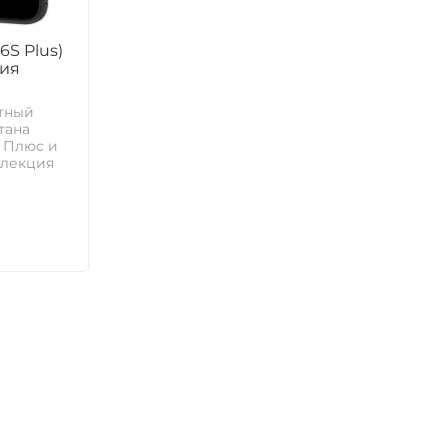
6S Plus)
рия
тный
тана
6 Плюс и
ллекция