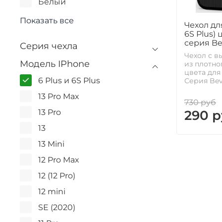
Белый
Показать все
Чехол дл
6S Plus) 
серия Be
Серия чехла
Чехол с в
Модель IPhone
из плотно
цвета для
6 Plus и 6S Plus
Серия Beve
13 Pro Max
730 руб
290 р
13 Pro
13
13 Mini
12 Pro Max
12 (12 Pro)
12 mini
SE (2020)