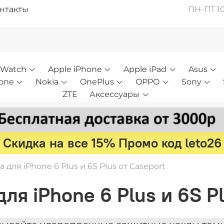
нтакты
ПН-ПТ 10:
 Watch
Apple iPhone
Apple iPad
Asus
one
Nokia
OnePlus
OPPO
Sony
ZTE
Аксессуары
Скидка на все 15% Промо код leto26
 для iPhone 6 Plus и 6S Plus от Caseport
ля iPhone 6 Plus и 6S Pl