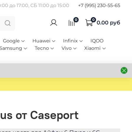
00 до 17:00, СБ 11:00 до 15:00
+7 (995) 230-55-65
0
0
0.00 руб
Google
Huawei
Infinix
IQOO
Samsung
Tecno
Vivo
Xiaomi
us от Caseport