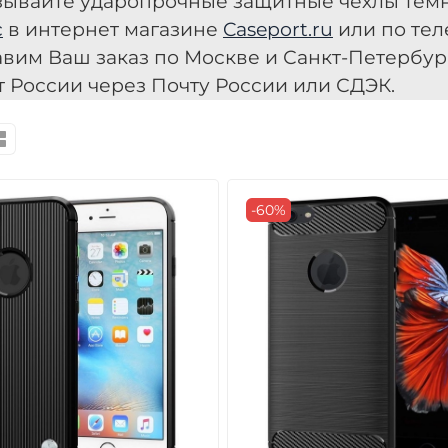
зывайте ударопрочные защитные чехлы темн
с
в интернет магазине
Caseport.ru
или по теле
авим Ваш заказ по Москве и Санкт-Петербур
т России через Почту России или СДЭК.
-60%