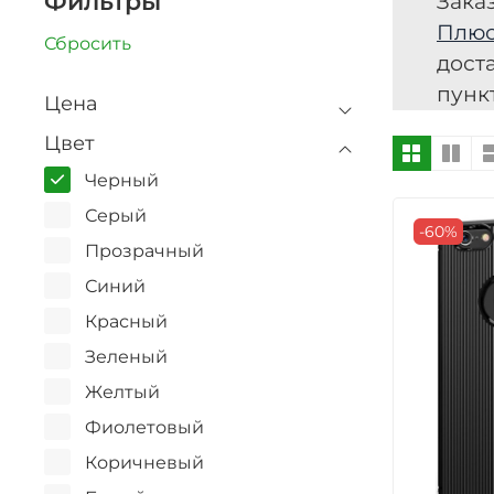
Фильтры
Зака
Плю
Сбросить
дост
пунк
Цена
Цвет
Черный
Серый
-60%
Прозрачный
Синий
Красный
Зеленый
Желтый
Фиолетовый
Коричневый