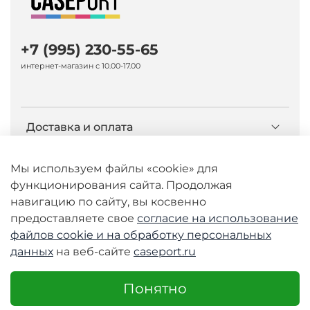
+7 (995) 230-55-65
интернет-магазин с 10.00-17.00
Доставка и оплата
О компании Caseport
Мы используем файлы «cookie» для
функционирования сайта. Продолжая
навигацию по сайту, вы косвенно
Бренд Nillkin
предоставляете свое
согласие на использование
файлов cookie и
на обработку персональных
данных
на веб-сайте
caseport.ru
© 2026 Любое использование контента без
письменного разрешения запрещено
Понятно